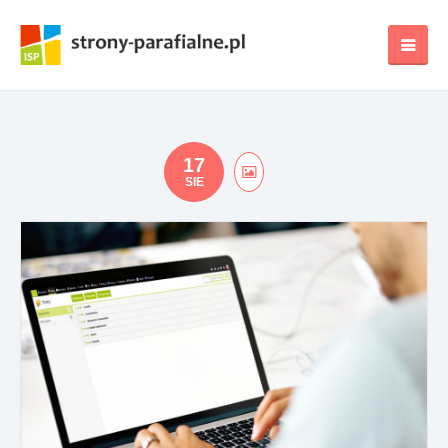
17
SIE