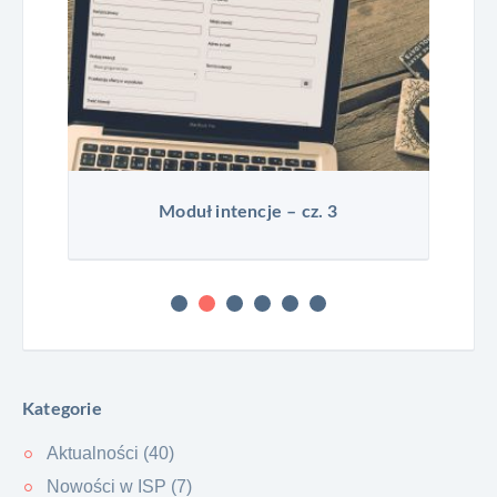
B i YouTube na stronie?
Moduł intencje – cz. 3
Kategorie
Aktualności (40)
Nowości w ISP (7)