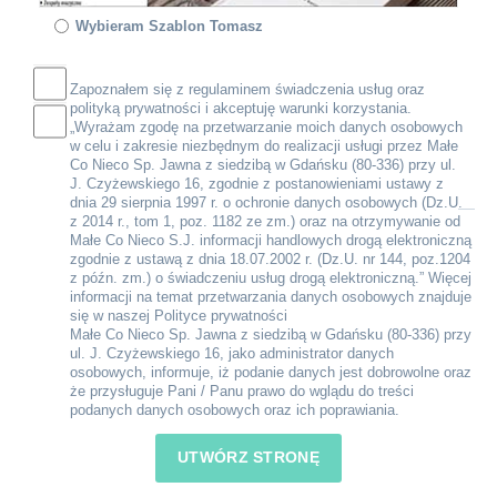
Wybieram Szablon Tomasz
Zapoznałem się z
regulaminem
świadczenia usług oraz
polityką prywatności
i akceptuję warunki korzystania.
„Wyrażam zgodę na przetwarzanie moich danych osobowych
w celu i zakresie niezbędnym do realizacji usługi przez Małe
Co Nieco Sp. Jawna z siedzibą w Gdańsku (80-336) przy ul.
J. Czyżewskiego 16, zgodnie z postanowieniami ustawy z
dnia 29 sierpnia 1997 r. o ochronie danych osobowych (Dz.U.
z 2014 r., tom 1, poz. 1182 ze zm.) oraz na otrzymywanie od
Małe Co Nieco S.J. informacji handlowych drogą elektroniczną
zgodnie z ustawą z dnia 18.07.2002 r. (Dz.U. nr 144, poz.1204
z późn. zm.) o świadczeniu usług drogą elektroniczną.” Więcej
informacji na temat przetwarzania danych osobowych znajduje
się w naszej
Polityce prywatności
Małe Co Nieco Sp. Jawna z siedzibą w Gdańsku (80-336) przy
ul. J. Czyżewskiego 16, jako administrator danych
osobowych, informuje, iż podanie danych jest dobrowolne oraz
że przysługuje Pani / Panu prawo do wglądu do treści
podanych danych osobowych oraz ich poprawiania.
UTWÓRZ STRONĘ