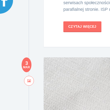
serwisach społecznośc
parafialnej stronie. IS
CZYTAJ WIĘCEJ
3
MAR