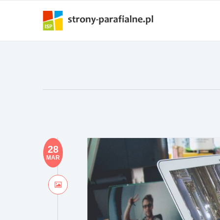
28
MAR