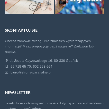
SKONTAKTUJ SIĘ
Chcesz zamowić stronę? Nie znalazłeś wystarczających
informacji? Masz propozycję bądź sugestie?
Zadzwoń lub
napisz.
ul. Józefa Czyżewskiego 16, 80-336 Gdańsk
58 718 65 70, 602 259 664
biuro@strony-parafialne.pl
NEWSLETTER
Jeżeli chcesz otrzymywać nowości dotyczące naszej działalności
zostaw nam swój adres