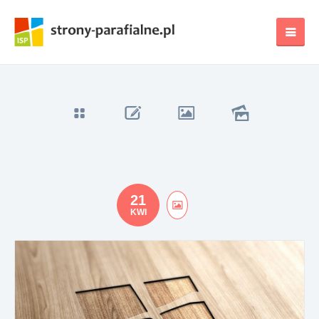
21
KWI