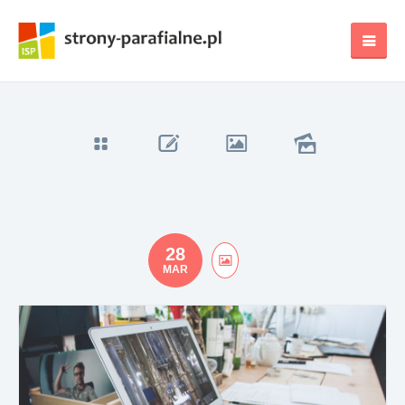
28
MAR