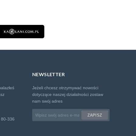
NEWSLETTER
alazłeś
Jeżeli chcesz otrzymywać nowości
asz
dotyczące naszej działalności zostaw
nam swój adres
Adres
ZAPISZ
email
, 80-336