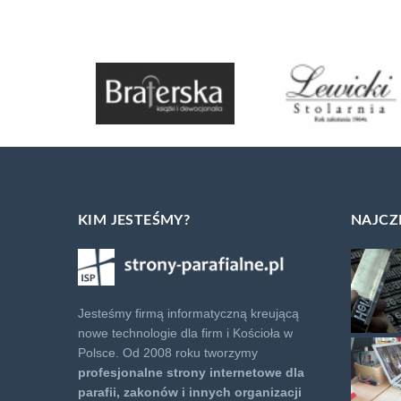
KIM JESTEŚMY?
NAJCZ
Jesteśmy firmą informatyczną kreującą
nowe technologie dla firm i Kościoła w
Polsce. Od 2008 roku tworzymy
profesjonalne strony internetowe dla
parafii, zakonów i innych organizacji